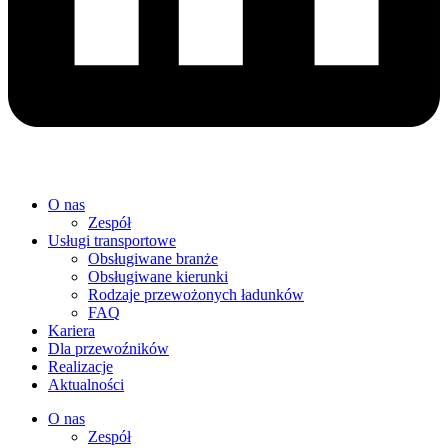
O nas
Zespół
Usługi transportowe
Obsługiwane branże
Obsługiwane kierunki
Rodzaje przewożonych ładunków
FAQ
Kariera
Dla przewoźników
Realizacje
Aktualności
O nas
Zespół