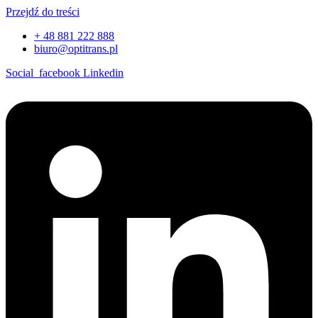
Przejdź do treści
+ 48 881 222 888
biuro@optitrans.pl
Social_facebook
Linkedin