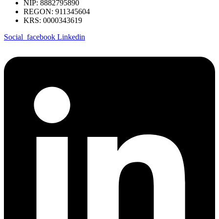
NIP: 8882795890
REGON: 911345604
KRS: 0000343619
Social_facebook
Linkedin